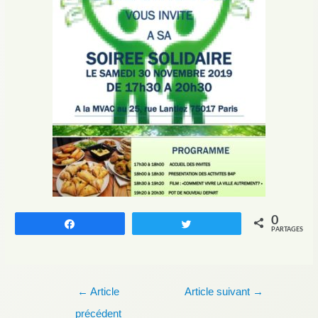
0
Partagez
Tweetez
PARTAGES
Navigation
←
Article
Article suivant
→
de
précédent