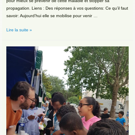
pour mieux se prévenir de cette maladie et stopper sa
propagation. Liens : Des réponses à vos questions: Ce qu’il faut
savoir: Aujourd’hui elle se mobilise pour venir …
COVID-
Lire la suite »
19