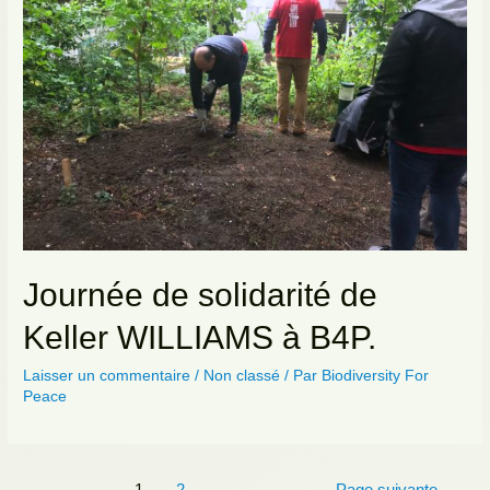
Journée de solidarité de
Keller WILLIAMS à B4P.
Laisser un commentaire
/
Non classé
/ Par
Biodiversity For
Peace
Navigation