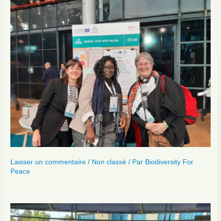
Laisser un commentaire
/
Non classé
/ Par
Biodiversity For
Peace