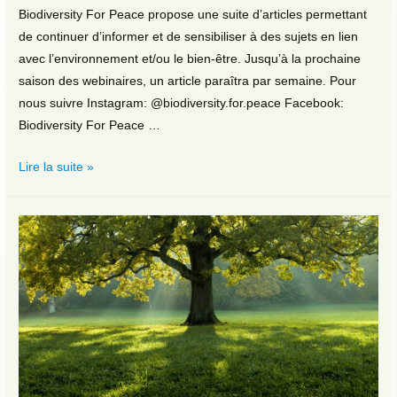
Biodiversity For Peace propose une suite d’articles permettant
de continuer d’informer et de sensibiliser à des sujets en lien
avec l’environnement et/ou le bien-être. Jusqu’à la prochaine
saison des webinaires, un article paraîtra par semaine. Pour
nous suivre Instagram: @biodiversity.for.peace Facebook:
Biodiversity For Peace …
Présentation
Lire la suite »
du
microbiote
intestinale
:
une
biodiversité
essentielle
peu
connue.